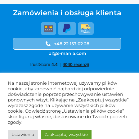
Zamówienia i obsługa klienta
+48 22 153 02 28
pl@s-mania.com
Na naszej stronie internetowej używamy plików
cookie, aby zapewnić najbardziej odpowiednie
Warunki użytkowania
doświadczenie poprzez przechowywanie ustawień i
ponownych wizyt. Klikając na „Zaakceptuj wszystkie”
Polityka prywatności
wyrażasz zgodę na używanie wszystkich plików
Najczęściej zadawane pytania
cookie. Odwiedź stronę „Ustawienia plików cookie” i
skonfiguruj własne, dostosowane do Twoich potrzeb
O nas
zgody.
Kontakt
Wholesale
Ustawienia
Zaakceptuj wszystkie