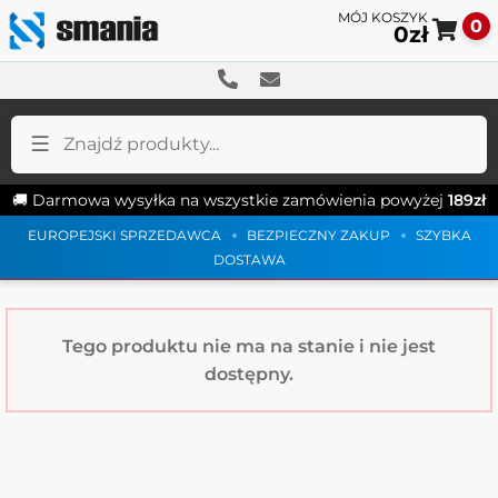
0
0
zł
Pr
Pr
do
do
na
tre
🚚 Darmowa wysyłka na wszystkie zamówienia powyżej
189
zł
EUROPEJSKI SPRZEDAWCA
BEZPIECZNY ZAKUP
SZYBKA
DOSTAWA
Tego produktu nie ma na stanie i nie jest
dostępny.