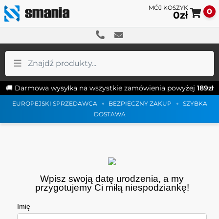
0
0
zł
Pr
Pr
do
do
na
tre
🚚 Darmowa wysyłka na wszystkie zamówienia powyżej
189
zł
EUROPEJSKI SPRZEDAWCA
BEZPIECZNY ZAKUP
SZYBKA
DOSTAWA
Wpisz swoją datę urodzenia, a my
przygotujemy Ci miłą niespodziankę!
Imię