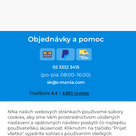
Objednávky a pomoc
02 3332 3415
(po–pia: 08:00–16:00)
sk@s-mania.com
NNa našich webových stránkach používame súbory
cookies, aby sme Vám prostredníctvom uložených
Obchodné podmienky
nastavení a opätovných návštev poskytli čo najlepšiu
používateľskú skúsenosť. Kliknutím na tlačidlo "Prijať
Informácie o spracovaní osobných údajov
všetko" vyjadríte súhlas s používaním všetkých