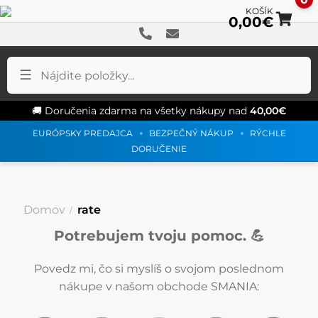
0,00
€
Pr
Pr
na
na
na
ob
🚚 Doručenia zdarma na všetky nákupy nad
40,00
€
EURÓPSKY PREDAJCA
BEZPEČNÝ NÁKUP
RÝCHLE
DORUČENIE
Domov
rate
Potrebujem tvoju pomoc. 💪
Povedz mi, čo si myslíš o svojom poslednom
nákupe v našom obchode SMANIA: