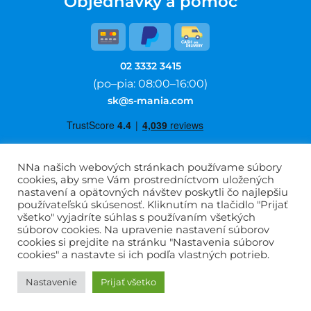
Objednávky a pomoc
02 3332 3415
(po–pia: 08:00–16:00)
sk@s-mania.com
NNa našich webových stránkach používame súbory
cookies, aby sme Vám prostredníctvom uložených
Obchodné podmienky
nastavení a opätovných návštev poskytli čo najlepšiu
používateľskú skúsenosť. Kliknutím na tlačidlo "Prijať
Informácie o spracovaní osobných údajov
všetko" vyjadríte súhlas s používaním všetkých
Časté otázky
súborov cookies. Na upravenie nastavení súborov
cookies si prejdite na stránku "Nastavenia súborov
O nás
cookies" a nastavte si ich podľa vlastných potrieb.
Kontaktujte nás
Wholesale
Nastavenie
Prijať všetko
DFVU d.o.o.