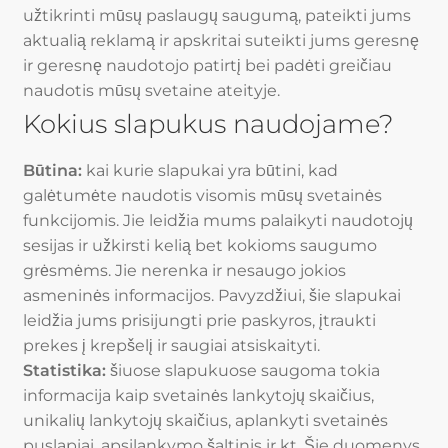
užtikrinti mūsų paslaugų saugumą, pateikti jums
aktualią reklamą ir apskritai suteikti jums geresnę
ir geresnę naudotojo patirtį bei padėti greičiau
naudotis mūsų svetaine ateityje.
Kokius slapukus naudojame?
Būtina:
kai kurie slapukai yra būtini, kad
galėtumėte naudotis visomis mūsų svetainės
funkcijomis. Jie leidžia mums palaikyti naudotojų
sesijas ir užkirsti kelią bet kokioms saugumo
grėsmėms. Jie nerenka ir nesaugo jokios
asmeninės informacijos. Pavyzdžiui, šie slapukai
leidžia jums prisijungti prie paskyros, įtraukti
prekes į krepšelį ir saugiai atsiskaityti.
Statistika:
šiuose slapukuose saugoma tokia
informacija kaip svetainės lankytojų skaičius,
unikalių lankytojų skaičius, aplankyti svetainės
puslapiai, apsilankymo šaltinis ir kt. Šie duomenys