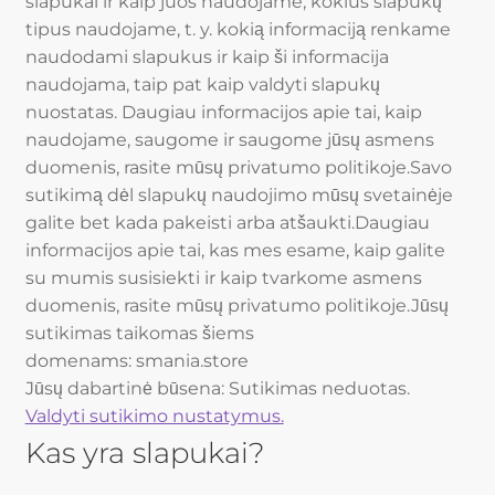
slapukai ir kaip juos naudojame, kokius slapukų
tipus naudojame, t. y. kokią informaciją renkame
naudodami slapukus ir kaip ši informacija
naudojama, taip pat kaip valdyti slapukų
nuostatas. Daugiau informacijos apie tai, kaip
naudojame, saugome ir saugome jūsų asmens
duomenis, rasite mūsų privatumo politikoje.Savo
sutikimą dėl slapukų naudojimo mūsų svetainėje
galite bet kada pakeisti arba atšaukti.Daugiau
informacijos apie tai, kas mes esame, kaip galite
su mumis susisiekti ir kaip tvarkome asmens
duomenis, rasite mūsų privatumo politikoje.Jūsų
sutikimas taikomas šiems
domenams: smania.store
Jūsų dabartinė būsena: Sutikimas neduotas.
Valdyti sutikimo nustatymus.
Kas yra slapukai?