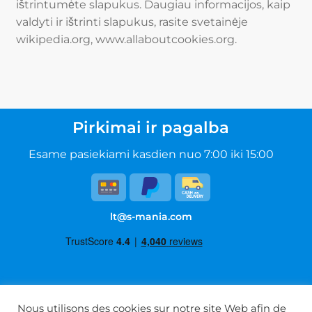
ištrintumėte slapukus. Daugiau informacijos, kaip
valdyti ir ištrinti slapukus, rasite svetainėje
wikipedia.org, www.allaboutcookies.org.
Pirkimai ir pagalba
Esame pasiekiami kasdien nuo 7:00 iki 15:00
lt@s-mania.com
Naudojimo sąlygos
Nous utilisons des cookies sur notre site Web afin de