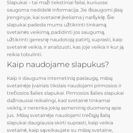
Slapukai – tai maži tekstiniai failai, kuriuose
saugoma nedidelė informacija. Jie išsaugomi jūsų
įrenginyje, kai svetainė įkeliama į naršyklę. Šie
slapukai padeda mums užtikrinti tinkamą
svetainės veikimą, padidinti jos saugumą,
užtikrinti geresnę naudotojų patirtį, suprasti, kaip
svetainė veikia, ir analizuoti, kas joje veikia ir kur ją
reikia tobulinti.
Kaip naudojame slapukus?
Kaip ir dauguma internetinių paslaugų, mūsų
svetainėje įvairiais tikslais naudojami pirmosios ir
trečiosios šalies slapukai. Pirmosios šalies slapukai
dažniausiai reikalingi, kad svetainė tinkamai
veiktų, ir nerenka jokių asmeninių duomenų apie
jus. .Mūsų svetainėje naudojami trečiųjų šalių
slapukai daugiausia skirti suprasti, kaip veikia
svetainė, kaip sąveikaujate su mūsų svetaine,