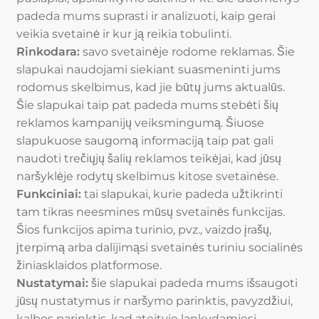
padeda mums suprasti ir analizuoti, kaip gerai
veikia svetainė ir kur ją reikia tobulinti.
Rinkodara:
savo svetainėje rodome reklamas. Šie
slapukai naudojami siekiant suasmeninti jums
rodomus skelbimus, kad jie būtų jums aktualūs.
Šie slapukai taip pat padeda mums stebėti šių
reklamos kampanijų veiksmingumą. Šiuose
slapukuose saugomą informaciją taip pat gali
naudoti trečiųjų šalių reklamos teikėjai, kad jūsų
naršyklėje rodytų skelbimus kitose svetainėse.
Funkciniai:
tai slapukai, kurie padeda užtikrinti
tam tikras neesmines mūsų svetainės funkcijas.
Šios funkcijos apima turinio, pvz., vaizdo įrašų,
įterpimą arba dalijimąsi svetainės turiniu socialinės
žiniasklaidos platformose.
Nustatymai:
šie slapukai padeda mums išsaugoti
jūsų nustatymus ir naršymo parinktis, pavyzdžiui,
kalbos parinktis, kad ateityje lankydamiesi