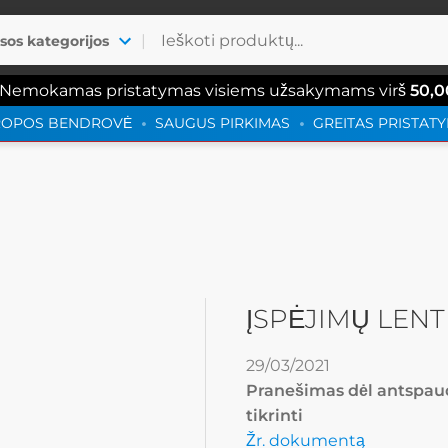
|
isos kategorijos
 Nemokamas pristatymas visiems užsakymams virš
50,0
ROPOS BENDROVĖ
SAUGUS PIRKIMAS
GREITAS PRISTAT
ĮSPĖJIMŲ LENT
29/03/2021
Pranešimas dėl antspa
tikrinti
Žr. dokumentą