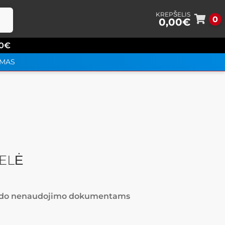
0
0,00
€
Perei
Perei
prie
prie
0
€
meni
turin
YMAS
ELĖ
udo nenaudojimo dokumentams