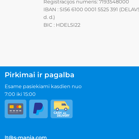
Registracijos numeris: 7193548000
IBAN : SI56 6100 0001 5525 391 (DEL
d. d.)
BIC : HDELSI22
Pirkimai ir pagalba
Esame pasiekiami kasdien nuo
7:00 iki 15:00
lt@s-mania.com