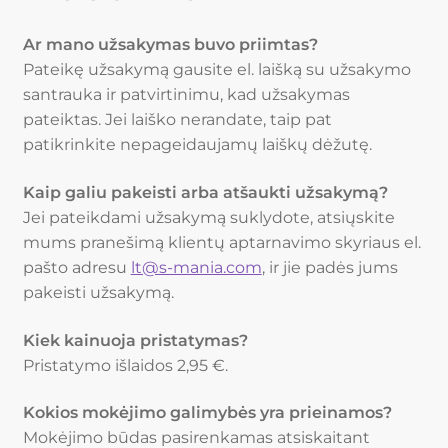
Ar mano užsakymas buvo priimtas?
Pateikę užsakymą gausite el. laišką su užsakymo
santrauka ir patvirtinimu, kad užsakymas
pateiktas. Jei laiško nerandate, taip pat
patikrinkite nepageidaujamų laiškų dėžutę.
Kaip galiu pakeisti arba atšaukti užsakymą?
Jei pateikdami užsakymą suklydote, atsiųskite
mums pranešimą klientų aptarnavimo skyriaus el.
pašto adresu
lt@s-mania.com
, ir jie padės jums
pakeisti užsakymą.
Kiek kainuoja pristatymas?
Pristatymo išlaidos 2,95 €.
Kokios mokėjimo galimybės yra prieinamos?
Mokėjimo būdas pasirenkamas atsiskaitant