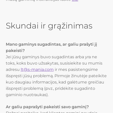
Skundai ir grąžinimas
Mano gaminys sugadintas, ar galiu prašyti jį
pakeisti?
Jei jūsų gaminys buvo sugadintas arba yra ne
toks, koks buvo užsakytas, susisiekite su mumis
adresu
lt@s-mania.com
ir mes pasistengsime
išspręsti jūsų problemą. Pirmoje žinutėje pateikite
kuo daugiau informacijos, kad galėtume greičiau
išspręsti problemą (pvz., pridėkite sugadinto
gaminio nuotraukas).
Ar galiu paprašyti pakeisti savo gaminį?