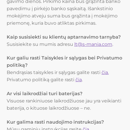
gavimo dienos. Pirkimo kaina bus grąžinta banko
pavedimu į pirkėjo banko sąskaitą. Išankstinio
mokėjimo atveju suma bus grąžinta į mokėjimo
priemonę, kuria buvo atliktas pirkimas.
Kaip susisiekti su klientų aptarnavimo tarnyba?
Susisiekite su mumis adresu
lt@s-mania.com
.
Kur galiu rasti Taisykles ir sąlygas bei Privatumo
politiką?
Bendrąsias taisykles ir sąlygas galite rasti
čia.
Privatumo politiką galite rasti
čia
.
Ar visi laikrodžiai turi baterijas?
Visuose rankiniuose laikrodžiuose jau yra veikianti
baterija, o kituose laikrodžiuose – ne.
Kur galima rasti naudojimo instrukcijas?
Mūsų gaminių instrukcijas rasite
čia.