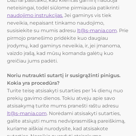
Dažnai pasitaiko, kad klientas gaminį naudoja
neteisingai, todėl siūlome pirmiausia patikrinti
naudojimo instrukcijas.
Jei gaminys vis tiek
neveikia, nepaisant tinkamo naudojimo,
susisiekite su mumis adresu
lt@s-mania.com
. Prie
pirmojo pranešimo pridėkite kuo daugiau
įrodymų, kad gaminys neveikia, ir, jei įmanoma,
vaizdo įrašą, kad mūsų komanda galėtų kuo
greičiau jums padėti.
Noriu nutraukti sutartį ir susigrąžinti pinigus.
Kokia yra procedūra?
Turite teisę atsisakyti sutarties per 14 dienų nuo
prekių gavimo dienos. Tokiu atveju apie savo
atsisakymą turite mums pranešti raštu adresu
lt@s-mania.com
. Norėdami atsisakyti sutarties,
galite atsiųsti mums nedviprasmišką pareiškimą,
kuriame aiškiai nurodysite, kad atsisakote