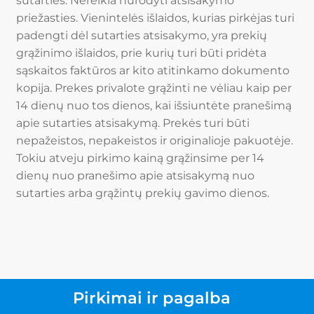
sutarties. Nereikia nurodyti atsisakymo
priežasties. Vienintelės išlaidos, kurias pirkėjas turi
padengti dėl sutarties atsisakymo, yra prekių
grąžinimo išlaidos, prie kurių turi būti pridėta
sąskaitos faktūros ar kito atitinkamo dokumento
kopija. Prekes privalote grąžinti ne vėliau kaip per
14 dienų nuo tos dienos, kai išsiuntėte pranešimą
apie sutarties atsisakymą. Prekės turi būti
nepažeistos, nepakeistos ir originalioje pakuotėje.
Tokiu atveju pirkimo kainą grąžinsime per 14
dienų nuo pranešimo apie atsisakymą nuo
sutarties arba grąžintų prekių gavimo dienos.
Pirkimai ir pagalba