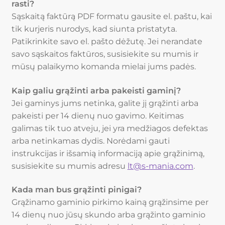
rasti?
Sąskaitą faktūrą PDF formatu gausite el. paštu, kai
tik kurjeris nurodys, kad siunta pristatyta.
Patikrinkite savo el. pašto dėžutę. Jei nerandate
savo sąskaitos faktūros, susisiekite su mumis ir
mūsų palaikymo komanda mielai jums padės.
Kaip galiu grąžinti arba pakeisti gaminį?
Jei gaminys jums netinka, galite jį grąžinti arba
pakeisti per 14 dienų nuo gavimo. Keitimas
galimas tik tuo atveju, jei yra medžiagos defektas
arba netinkamas dydis. Norėdami gauti
instrukcijas ir išsamią informaciją apie grąžinimą,
susisiekite su mumis adresu
lt@s-mania.com
.
Kada man bus grąžinti pinigai?
Grąžinamo gaminio pirkimo kainą grąžinsime per
14 dienų nuo jūsų skundo arba grąžinto gaminio