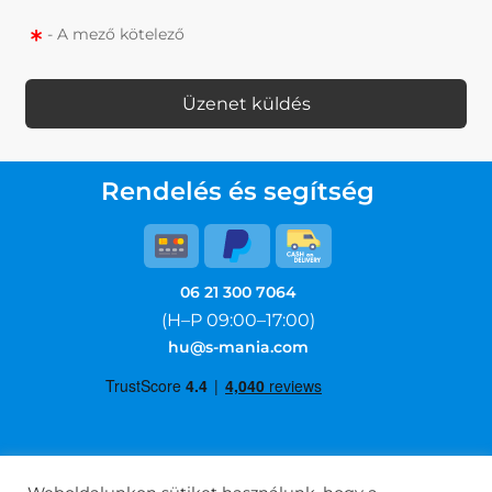
- A mező kötelező
Üzenet küldés
Rendelés és segítség
06 21 300 7064
(H–P 09:00–17:00)
hu@s-mania.com
Általános Szerződési Feltételek