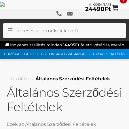
24490
Ft
Ug
Ki
a
a
na
ta
🚚 Ingyenes szállítás minden
14495
Ft
feletti vásárlás esetén
EURÓPAI ELADÓ
BIZTONSÁGOS VÁSÁRLÁS
GYORS SZÁLLÍTÁS
Kezdőlap
Általános Szerződési Feltételek
Általános Szerződési
Feltételek
Ezek az Általános Szerződési Feltételek