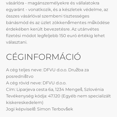
vásárlóra - magánszemélyekre és vállalatokra
egyaránt - vonatkozik, és a készletek védelme, az
összes vásárlóval szembeni tisztességes
bánásmód és az üzlet zökkenőmentes működése
érdekében került bevezetésre. Az utánvétes
fizetési módot legfeljebb 150 euró értékig lehet
választani.
CÉGINFORMÁCIÓ
A cég teljes neve: DFVU d.o.o. Družba za
posredništvo
A cég rövid neve: DFVU d.o.o.
Cím: Liparjeva cesta 6a, 1234 Mengeš, Szlovénia
Tevékenység kódja: 47.120 (Egyéb nem specializált
kiskereskedelem)
Jogi képviselő: Simon Terbovšek