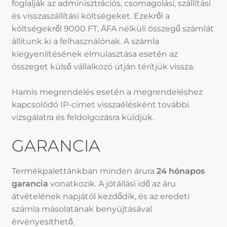
foglalják az adminisztrációs, csomagolási, szállítási
és visszaszállítási költségeket. Ezekről a
költségekről 9000 FT, ÁFA nélküli összegű számlát
állítunk ki a felhasználónak. A számla
kiegyenlítésének elmulasztása esetén az
összeget külső vállalkozó útján térítjük vissza.
Hamis megrendelés esetén a megrendeléshez
kapcsolódó IP-címet visszaélésként további
vizsgálatra és feldolgozásra küldjük.
GARANCIA
Termékpalettánkban minden árura
24 hónapos
garancia
vonatkozik. A jótállási idő az áru
átvételének napjától kezdődik, és az eredeti
számla másolatának benyújtásával
érvényesíthető.