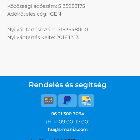
Közösségi adószám: SI35983175
Adóköteles cég: IGEN
Nyilvántartási szám: 7193548000
Nyilvántartás kelte: 2016.12.13
Rendelés és segítség
06 21 300 7064
(H–P 09:00–17:00)
hu@s-mania.com