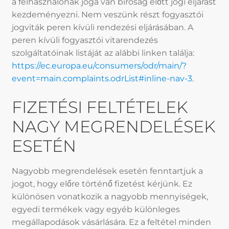
a felhasználónak joga van bíróság előtt jogi eljárást
kezdeményezni. Nem veszünk részt fogyasztói
jogviták peren kívüli rendezési eljárásában. A
peren kívüli fogyasztói vitarendezés
szolgáltatóinak listáját az alábbi linken találja:
https://ec.europa.eu/consumers/odr/main/?
event=main.complaints.odrList#inline-nav-3
.
FIZETÉSI FELTÉTELEK
NAGY MEGRENDELÉSEK
ESETÉN
Nagyobb megrendelések esetén fenntartjuk a
jogot, hogy előre történő fizetést kérjünk. Ez
különösen vonatkozik a nagyobb mennyiségek,
egyedi termékek vagy egyéb különleges
megállapodások vásárlására. Ez a feltétel minden