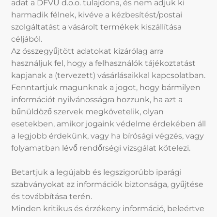
adat a DFVU d.o.o. tulajdona, és nem adjuk ki
harmadik félnek, kivéve a kézbesítést/postai
szolgáltatást a vásárolt termékek kiszállítása
céljából.
Az összegyűjtött adatokat kizárólag arra
használjuk fel, hogy a felhasználók tájékoztatást
kapjanak a (tervezett) vásárlásaikkal kapcsolatban.
Fenntartjuk magunknak a jogot, hogy bármilyen
információt nyilvánosságra hozzunk, ha azt a
bűnüldöző szervek megkövetelik, olyan
esetekben, amikor jogaink védelme érdekében áll
a legjobb érdekünk, vagy ha bírósági végzés, vagy
folyamatban lévő rendőrségi vizsgálat kötelezi.
Betartjuk a legújabb és legszigorúbb iparági
szabványokat az információk biztonsága, gyűjtése
és továbbítása terén.
Minden kritikus és érzékeny információ, beleértve