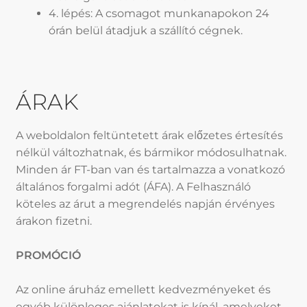
4. lépés: A csomagot munkanapokon 24
órán belül átadjuk a szállító cégnek.
ÁRAK
A weboldalon feltüntetett árak előzetes értesítés
nélkül változhatnak, és bármikor módosulhatnak.
Minden ár FT-ban van és tartalmazza a vonatkozó
általános forgalmi adót (ÁFA). A Felhasználó
köteles az árut a megrendelés napján érvényes
árakon fizetni.
PROMÓCIÓ
Az online áruház emellett kedvezményeket és
egyéb különleges ajánlatokat is kínál, amelyeket