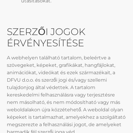
utasításokat.
SZERZŐI JOGOK
ÉRVÉNYESÍTÉSE
A webhelyen található tartalom, beleértve a
szövegeket, képeket, grafikákat, hangfájlokat,
animációkat, videókat és ezek származékait, a
DFVU d.o.o. és szerzői jogi és/vagy szellemi
tulajdonjog által védettek. A tartalom
kereskedelmi felhasználásra vagy terjesztésre
nem másolható, és nem módosítható vagy más
weboldalakon újra közzétehető. A weboldal olyan
képeket is tartalmazhat, amelyekhez a szolgáltató
megszerezte a felhasználási jogot, de amelyeket
harmadik fél szerzői joga véd.