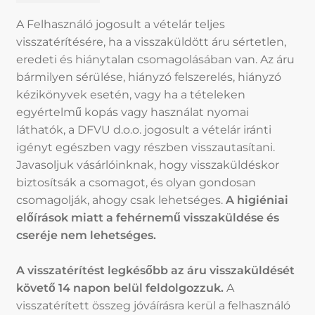
A Felhasználó jogosult a vételár teljes
visszatérítésére, ha a visszaküldött áru sértetlen,
eredeti és hiánytalan csomagolásában van. Az áru
bármilyen sérülése, hiányzó felszerelés, hiányzó
kézikönyvek esetén, vagy ha a tételeken
egyértelmű kopás vagy használat nyomai
láthatók, a DFVU d.o.o. jogosult a vételár iránti
igényt egészben vagy részben visszautasítani.
Javasoljuk vásárlóinknak, hogy visszaküldéskor
biztosítsák a csomagot, és olyan gondosan
csomagolják, ahogy csak lehetséges.
A higiéniai
előírások miatt a fehérnemű visszaküldése és
cseréje nem lehetséges.
A visszatérítést legkésőbb az áru visszaküldését
követő 14 napon belül feldolgozzuk.
A
visszatérített összeg jóváírásra kerül a felhasználó