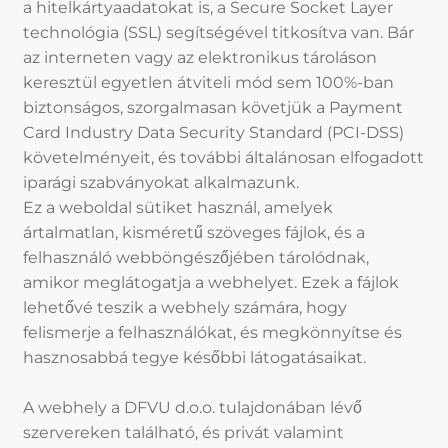
a hitelkártyaadatokat is, a Secure Socket Layer
technológia (SSL) segítségével titkosítva van. Bár
az interneten vagy az elektronikus tároláson
keresztül egyetlen átviteli mód sem 100%-ban
biztonságos, szorgalmasan követjük a Payment
Card Industry Data Security Standard (PCI-DSS)
követelményeit, és további általánosan elfogadott
iparági szabványokat alkalmazunk.
Ez a weboldal sütiket használ, amelyek
ártalmatlan, kisméretű szöveges fájlok, és a
felhasználó webböngészőjében tárolódnak,
amikor meglátogatja a webhelyet. Ezek a fájlok
lehetővé teszik a webhely számára, hogy
felismerje a felhasználókat, és megkönnyítse és
hasznosabbá tegye későbbi látogatásaikat.
A webhely a DFVU d.o.o. tulajdonában lévő
szervereken található, és privát valamint