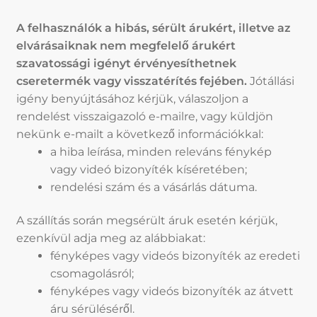
A felhasználók a hibás, sérült árukért, illetve az
elvárásaiknak nem megfelelő árukért
szavatossági igényt érvényesíthetnek
cseretermék vagy visszatérítés fejében.
Jótállási
igény benyújtásához kérjük, válaszoljon a
rendelést visszaigazoló e-mailre, vagy küldjön
nekünk e-mailt a következő információkkal:
a hiba leírása, minden releváns fénykép
vagy videó bizonyíték kíséretében;
rendelési szám és a vásárlás dátuma.
A szállítás során megsérült áruk esetén kérjük,
ezenkívül adja meg az alábbiakat:
fényképes vagy videós bizonyíték az eredeti
csomagolásról;
fényképes vagy videós bizonyíték az átvett
áru sérüléséről.