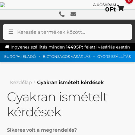
0
Ft
Ug
Ki
a
a
na
ta
🚚 Ingyenes szállítás minden
14495
Ft
feletti vásárlás esetén
EURÓPAI ELADÓ
BIZTONSÁGOS VÁSÁRLÁS
GYORS SZÁLLÍTÁS
Kezdőlap
Gyakran ismételt kérdések
Gyakran ismételt
kérdések
Sikeres volt a megrendelés?