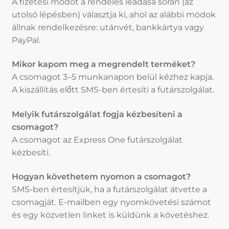
A fizetési módot a rendelés leadása során (az
utolsó lépésben) választja ki, ahol az alábbi módok
állnak rendelkezésre: utánvét, bankkártya vagy
PayPal.
Mikor kapom meg a megrendelt terméket?
A csomagot 3–5 munkanapon belül kézhez kapja.
A kiszállítás előtt SMS-ben értesíti a futárszolgálat.
Melyik futárszolgálat fogja kézbesíteni a
csomagot?
A csomagot az Express One futárszolgálat
kézbesíti.
Hogyan követhetem nyomon a csomagot?
SMS-ben értesítjük, ha a futárszolgálat átvette a
csomagját. E-mailben egy nyomkövetési számot
és egy közvetlen linket is küldünk a követéshez.