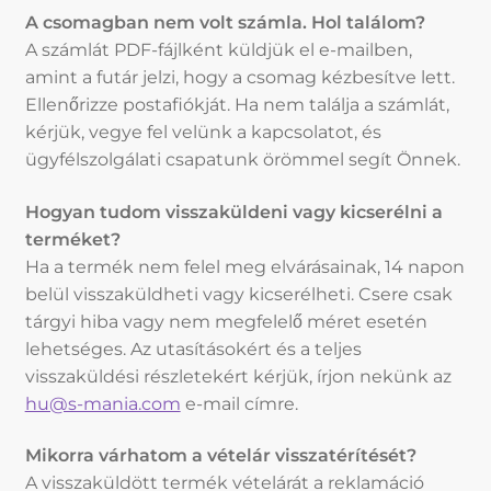
A csomagban nem volt számla. Hol találom?
A számlát PDF-fájlként küldjük el e-mailben,
amint a futár jelzi, hogy a csomag kézbesítve lett.
Ellenőrizze postafiókját. Ha nem találja a számlát,
kérjük, vegye fel velünk a kapcsolatot, és
ügyfélszolgálati csapatunk örömmel segít Önnek.
Hogyan tudom visszaküldeni vagy kicserélni a
terméket?
Ha a termék nem felel meg elvárásainak, 14 napon
belül visszaküldheti vagy kicserélheti. Csere csak
tárgyi hiba vagy nem megfelelő méret esetén
lehetséges. Az utasításokért és a teljes
visszaküldési részletekért kérjük, írjon nekünk az
hu@s-mania.com
e-mail címre.
Mikorra várhatom a vételár visszatérítését?
A visszaküldött termék vételárát a reklamáció