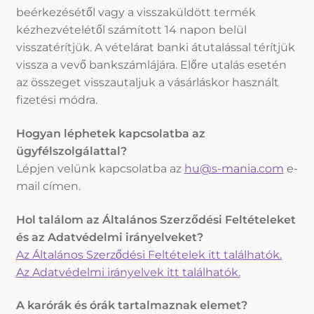
beérkezésétől vagy a visszaküldött termék
kézhezvételétől számított 14 napon belül
visszatérítjük. A vételárat banki átutalással térítjük
vissza a vevő bankszámlájára. Előre utalás esetén
az összeget visszautaljuk a vásárláskor használt
fizetési módra.
Hogyan léphetek kapcsolatba az
ügyfélszolgálattal?
Lépjen velünk kapcsolatba az
hu@s-mania.com
e-
mail címen.
Hol találom az Általános Szerződési Feltételeket
és az Adatvédelmi irányelveket?
Az Általános Szerződési Feltételek itt találhatók.
Az Adatvédelmi irányelvek itt találhatók.
A karórák és órák tartalmaznak elemet?