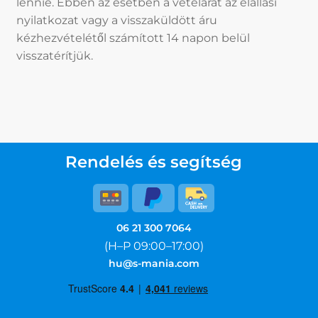
lennie. Ebben az esetben a vételárat az elállási
nyilatkozat vagy a visszaküldött áru
kézhezvételétől számított 14 napon belül
visszatérítjük.
Rendelés és segítség
06 21 300 7064
(H–P 09:00–17:00)
hu@s-mania.com