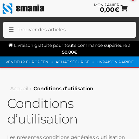
0,00
€
All
All
à
au
la
co
na
🚚 Livraison gratuite pour toute commande supérieure à
50,00
€
VENDEUR EUROPÉEN
ACHAT SÉCURISÉ
LIVRAISON RAPIDE
Accueil
Conditions d’utilisation
Conditions
d’utilisation
Les présentes conditions générales d'utilisation