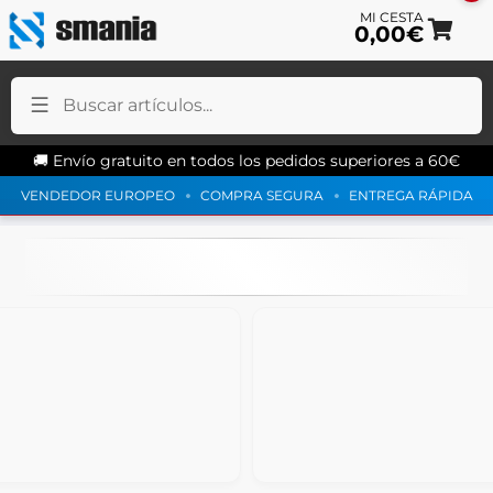
0,00
€
Ir
Ir
a
al
Smania: tienda online
la
co
na
🚚 Envío gratuito en todos los pedidos superiores a 60€
VENDEDOR EUROPEO
COMPRA SEGURA
ENTREGA RÁPIDA