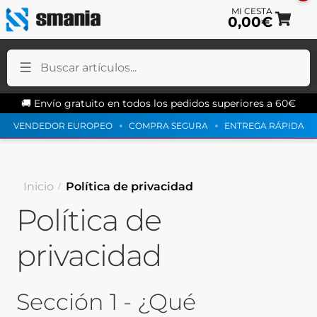
0,00
€
Ir
Ir
a
al
la
co
na
🚚 Envío gratuito en todos los pedidos superiores a 60€
VENDEDOR EUROPEO
COMPRA SEGURA
ENTREGA RÁPIDA
Inicio
Política de privacidad
Política de
privacidad
Sección 1 - ¿Qué