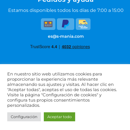
Estamos disponibles todos los días de 7:00 a 15:00
es@s-mania.com
Condiciones de uso
En nuestro sitio web utilizamos cookies para
proporcionar la experiencia más relevante
Política de privacidad
almacenando sus ajustes y visitas. Al hacer clic en
Preguntas frecuentes
"Aceptar todas", aceptas el uso de todas las cookies.
Visite la página "Configuración de cookies" y
Acerca de nosotros
configura tus propios consentimientos
Contacto con nosotros
personalizados.
Wholesale
Configuración
Aceptar todo
DFVU d.o.o.