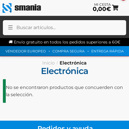
0,00
€
Ir
Ir
a
a
l
c
n
🚚 Envío gratuito en todos los pedidos superiores a 60€
VENDEDOR EUROPEO
COMPRA SEGURA
ENTREGA RÁPIDA
Inicio
Electrónica
Electrónica
No se encontraron productos que concuerden con
la selección.
Pedidos y ayuda