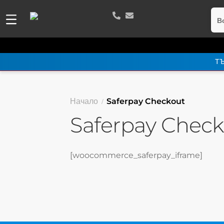
В
ТЪ
Начало
Saferpay Checkout
Saferpay Chec
[woocommerce_saferpay_iframe]