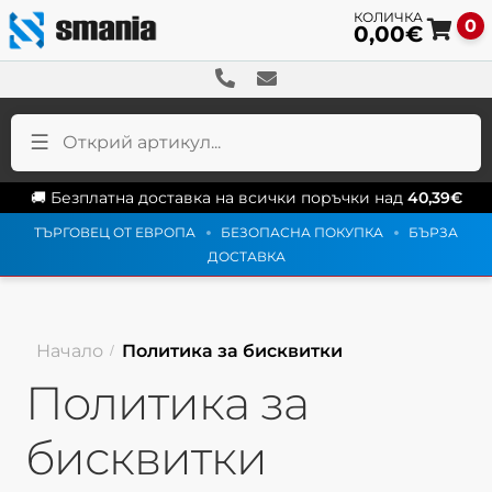
0
0,00
€
Sk
Sk
to
to
na
co
🚚 Безплатна доставка на всички поръчки над
40,39
€
ТЪРГОВЕЦ ОТ ЕВРОПА
БЕЗОПАСНА ПОКУПКА
БЪРЗА
ДОСТАВКА
Начало
Политика за бисквитки
Политика за
бисквитки