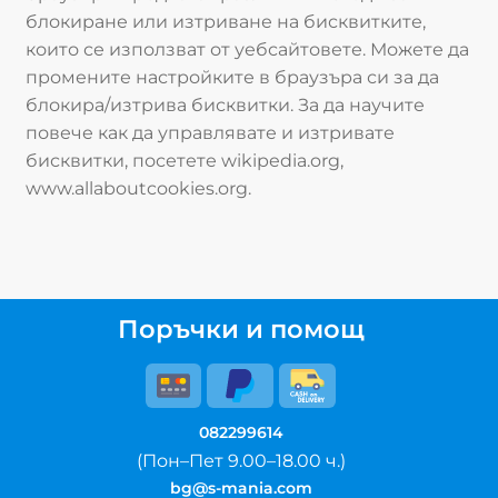
блокиране или изтриване на бисквитките,
които се използват от уебсайтовете. Можете да
промените настройките в браузъра си за да
блокира/изтрива бисквитки. За да научите
повече как да управлявате и изтривате
бисквитки, посетете wikipedia.org,
www.allaboutcookies.org.
Поръчки и помощ
082299614
(Пон–Пет 9.00–18.00 ч.)
bg@s-mania.com