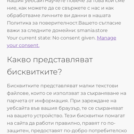
нашия уебсайтНаучете повече за това кои сме
ние, как можете да се свържете с нас и как
обработваме личните ви данни в нашата
Политика за поверителност.Вашето съгласие
важи за следните домейни: smania.store
Your current state: No consent given.
Manage
your consent.
Какво представляват
бисквитките?
Бисквитките представляват малки текстови
файлове, които се използват за съхраняване на
парчета от информация. При зареждане на
уебсайта във вашия браузър, те се съхраняват
на вашето устройство. Тези бисквитки помагат
на сайта да работи правилно, правят го по-
защитен, предоставят по-добро потребителско