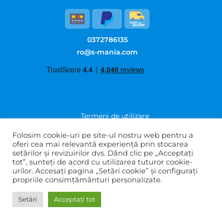
0372786135
ro@s-mania.com
Termeni de utilizare
Politica de confidențialitate
Folosim cookie-uri pe site-ul nostru web pentru a
Întrebări frecvente
oferi cea mai relevantă experiență prin stocarea
setărilor și revizuirilor dvs. Dând clic pe „Acceptați
Despre noi
tot”, sunteți de acord cu utilizarea tuturor cookie-
Contactează-ne
urilor. Accesați pagina „Setări cookie” și configurați
ANPC
propriile consimțământuri personalizate.
ANPC - SAL
Setări
Acceptați tot
Soluționarea online a litigiilor
Wholesale