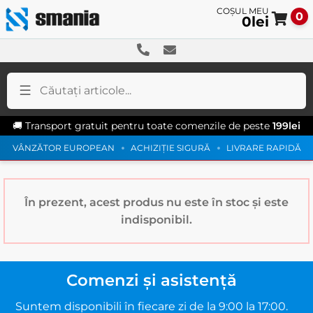
0
0
lei
Sar
Sar
la
la
na
co
🚚 Transport gratuit pentru toate comenzile de peste
199
lei
VÂNZĂTOR EUROPEAN
ACHIZIȚIE SIGURĂ
LIVRARE RAPIDĂ
În prezent, acest produs nu este în stoc și este
indisponibil.
Comenzi și asistență
Suntem disponibili în fiecare zi de la 9:00 la 17:00.