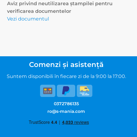
Aviz privind neutilizarea ștampilei pentru
verificarea documentelor
Vezi documentul
Comenzi și asistență
Suntem disponibili în fiecare zi de la 9:00 la 17:00.
0372786135
ro@s-mania.com