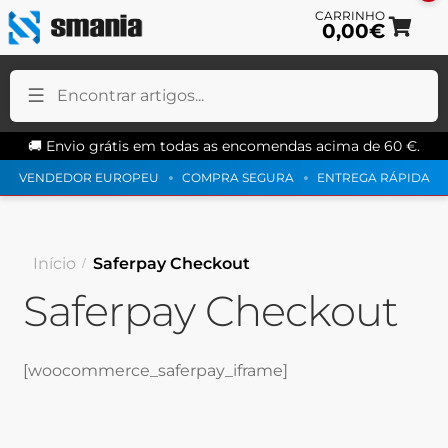
0,00
€
Ir
Sal
pa
pa
a
o
na
co
🚚 Envio grátis em todas as encomendas acima de 60 €.
VENDEDOR EUROPEU
COMPRA SEGURA
ENTREGA RÁPIDA
Início
Saferpay Checkout
Saferpay Checkout
[woocommerce_saferpay_iframe]