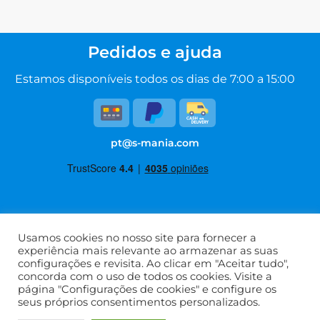
Pedidos e ajuda
Estamos disponíveis todos os dias de 7:00 a 15:00
pt@s-mania.com
Termos de serviço
Usamos cookies no nosso site para fornecer a
experiência mais relevante ao armazenar as suas
Política de privacidade
configurações e revisita. Ao clicar em "Aceitar tudo",
Perguntas frequentes
concorda com o uso de todos os cookies. Visite a
Sobre nós
página "Configurações de cookies" e configure os
seus próprios consentimentos personalizados.
Contacte-Nos