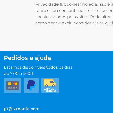
Privacidade & Cookies” no ecrã. Isso e
retire o seu consentimento inteiramen
cookies usados ​​pelos sites. Pode alte
como gerir e excluir cookies, visite wi
Pedidos e ajuda
Estamos disponíveis todos os dias
de 7:00 a 15:00
pt@s-mania.com