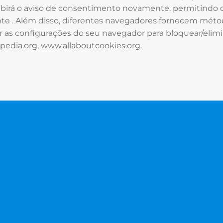
xibirá o aviso de consentimento novamente, permitindo q
te . Além disso, diferentes navegadores fornecem métod
rar as configurações do seu navegador para bloquear/elim
kipedia.org, www.allaboutcookies.org.