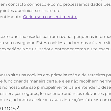
em contacto connosco e como processamos dados pessoai
guintes domínios: smania.store
nsentimento.
Gerir o seu consentimento.
 texto que são usados ​​para armazenar pequenas inform
no seu navegador. Estes cookies ajudam-nos a fazer o si
experiência de utilizador e entender como o site execut
nosso site usa cookies em primeira mão e de terceiros pa
ite funcionar da maneira certa, e eles não recolhem nen
os ​​no nosso site são principalmente para entender o d
s serviços seguros, fornecendo anúncios relevantes pa
a e ajudando a acelerar as suas interações futuras com o
samos?