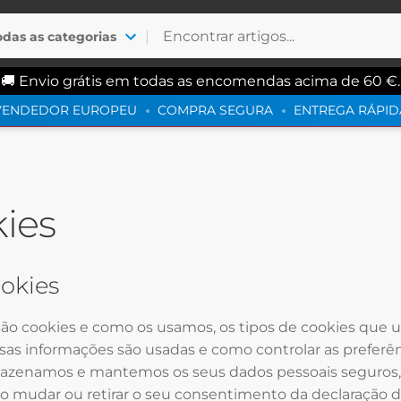
|
odas as categorias
🚚 Envio grátis em todas as encomendas acima de 60 €.
VENDEDOR EUROPEU
COMPRA SEGURA
ENTREGA RÁPID
kies
ookies
 são cookies e como os usamos, os tipos de cookies que 
as informações são usadas e como controlar as preferên
zenamos e mantemos os seus dados pessoais seguros, c
 mudar ou retirar o seu consentimento da declaração de