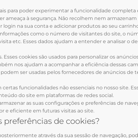
ais para poder experimentar a funcionalidade completa
lquer ameaça à segurança. Não recolhem nem armazenam
 login na sua conta e adicionar produtos ao seu carrinh
formações como o número de visitantes do site, o númer
a visita etc. Esses dados ajudam a entender e analisar o
. Esses cookies são usados ​​para personalizar os anúnci
 também nos ajudam a acompanhar a eficiência dessas cam
odem ser usadas pelos fornecedores de anúncios de ter
certas funcionalidades não essenciais no nosso site. Es
teúdo do site em plataformas de redes social.
armazenar as suas configurações e preferências de nave
e eficiente em futuras visitas ao site.
 preferências de cookies?
s posteriormente através da sua sessão de navegação, pode