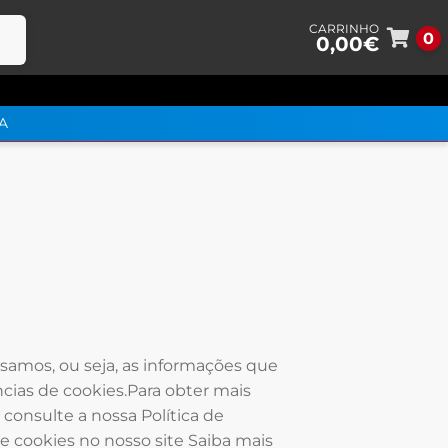
0
0,00
€
Ir
Salta
para
para
a
o
A
nave
cont
usamos, ou seja, as informações que
cias de cookies.Para obter mais
onsulte a nossa Política de
 cookies no nosso site Saiba mais