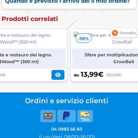
Quando è previsto l’arrivo del il mio ordine?
Prodotti correlati
%
Svendita
-56%
e e restauro del legno
Sfere per moltiplicazion
idWood™ (300 ml)
GrowBall
13,99
€
89€
32,00€
da:
Ordini e servizio clienti
04 0983 56 60
(Lun–Ven: 08:00–16:00)