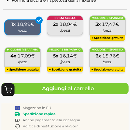
Formula sicura e rispettosa dell'ambiente
PRIMA SCELTA
MIGLIORE RISPARMIO
1x
18,99€
2x
18,04€
3x
17,47€
/pezzi
/pezzi
/pezzi
+ Spedizione gratuita
MIGLIORE RISPARMIO
MIGLIORE RISPARMIO
MIGLIORE RISPARMIO
4x
17,09€
5x
16,14€
6x
15,76€
/pezzi
/pezzi
/pezzi
+ Spedizione gratuita
+ Spedizione gratuita
+ Spedizione gratuita
Aggiungi al carrello
Magazzino in EU
Spedizione rapida
Anche pagamento alla consegna
Politica di restituzione a 14 giorni