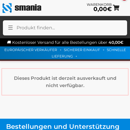
0,00
€
Zu
Z
Na
Inh
sp
sp
🚚 Kostenloser Versand für alle Bestellungen über
40,00
€
EUROPÄISCHER VERKÄUFER
SICHERER EINKAUF
SCHNELLE
LIEFERUNG
Dieses Produkt ist derzeit ausverkauft und
nicht verfügbar.
Bestellungen und Unterstützung