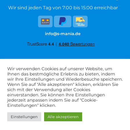
Wir sind jeden Tag von 7:00 bis 15:00 erreichbar
info@s-mania.de
Wir verwenden Cookies auf unserer Website, um
Allgemeine Geschäftsbedingungen
Ihnen das bestmögliche Erlebnis zu bieten, indem
Datenschutzerklärung
wir Ihre Einstellungen und Wiederbesuche speichern.
Wenn Sie auf "Alle akzeptieren" klicken, erklären Sie
Häufig gestellte Fragen
sich mit der Verwendung aller Cookies
Impressum
einverstanden. Sie können Ihre Einstellungen
jederzeit anpassen indem Sie auf "Cookie-
Kontakt
Einstellungen" klicken.
Widerrufsbelehrung
Wholesale
Einstellungen
Alle akzeptieren
DFVU d.o.o.