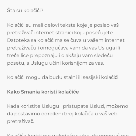
Šta su kolačići?
Kolačići su mali delovi teksta koje je poslao vaš
pretraživač internet stranici koju posećujete.
Datoteka sa kolačićima se čuva u vašem internet
pretraživaču i omogućava vam da vas Usluga ili
treće lice prepoznaju i olakšaju vam sledeću
posetu, a Uslugu učini korisnijom za vas.
Kolačići mogu da budu stalni ili sesijski kolačići.
Kako Smania koristi kolačiće
Kada koristite Uslugu i pristupate Usluzi, možemo
da postavimo određeni broj kolačića u vaš veb
pretraživač.
Kolačiće koristimo u sledeće svrhe: da omogućimo