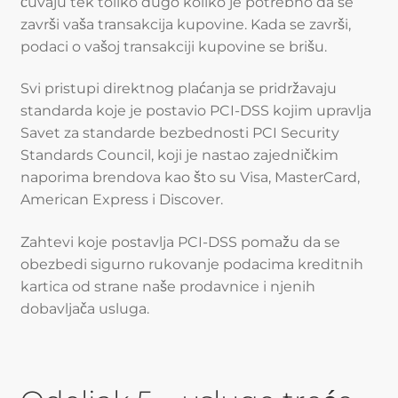
čuvaju tek toliko dugo koliko je potrebno da se
završi vaša transakcija kupovine. Kada se završi,
podaci o vašoj transakciji kupovine se brišu.
Svi pristupi direktnog plaćanja se pridržavaju
standarda koje je postavio PCI-DSS kojim upravlja
Savet za standarde bezbednosti PCI Security
Standards Council, koji je nastao zajedničkim
naporima brendova kao što su Visa, MasterCard,
American Express i Discover.
Zahtevi koje postavlja PCI-DSS pomažu da se
obezbedi sigurno rukovanje podacima kreditnih
kartica od strane naše prodavnice i njenih
dobavljača usluga.