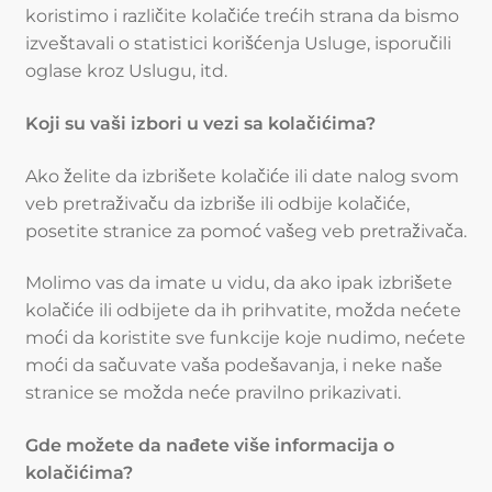
koristimo i različite kolačiće trećih strana da bismo
izveštavali o statistici korišćenja Usluge, isporučili
oglase kroz Uslugu, itd.
Koji su vaši izbori u vezi sa kolačićima?
Ako želite da izbrišete kolačiće ili date nalog svom
veb pretraživaču da izbriše ili odbije kolačiće,
posetite stranice za pomoć vašeg veb pretraživača.
Molimo vas da imate u vidu, da ako ipak izbrišete
kolačiće ili odbijete da ih prihvatite, možda nećete
moći da koristite sve funkcije koje nudimo, nećete
moći da sačuvate vaša podešavanja, i neke naše
stranice se možda neće pravilno prikazivati.
Gde možete da nađete više informacija o
kolačićima?