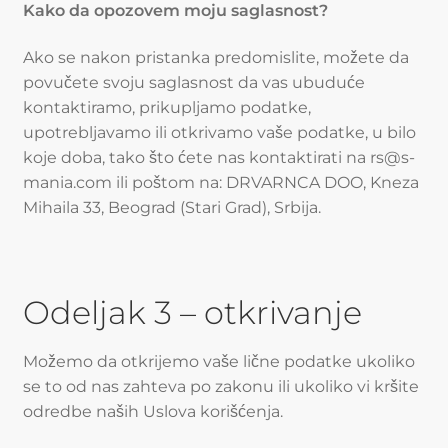
Kako da opozovem moju saglasnost?
Ako se nakon pristanka predomislite, možete da
povučete svoju saglasnost da vas ubuduće
kontaktiramo, prikupljamo podatke,
upotrebljavamo ili otkrivamo vaše podatke, u bilo
koje doba, tako što ćete nas kontaktirati na rs@s-
mania.com ili poštom na: DRVARNCA DOO, Kneza
Mihaila 33, Beograd (Stari Grad), Srbija.
Odeljak 3 – otkrivanje
Možemo da otkrijemo vaše lične podatke ukoliko
se to od nas zahteva po zakonu ili ukoliko vi kršite
odredbe naših Uslova korišćenja.