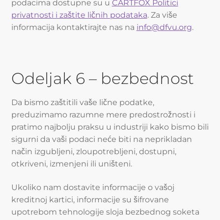
podacima dostupne su u
CARTFOX Politici
privatnosti i zaštite ličnih podataka
. Za više
informacija kontaktirajte nas na
info@dfvu.org
.
Odeljak 6 – bezbednost
Da bismo zaštitili vaše lične podatke,
preduzimamo razumne mere predostrožnosti i
pratimo najbolju praksu u industriji kako bismo bili
sigurni da vaši podaci neće biti na neprikladan
način izgubljeni, zloupotrebljeni, dostupni,
otkriveni, izmenjeni ili uništeni.
Ukoliko nam dostavite informacije o vašoj
kreditnoj kartici, informacije su šifrovane
upotrebom tehnologije sloja bezbednog soketa