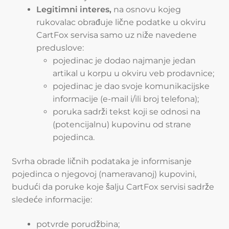
Legitimni interes,
na osnovu kojeg
rukovalac obrađuje lične podatke u okviru
CartFox servisa samo uz niže navedene
preduslove:
pojedinac je dodao najmanje jedan
artikal u korpu u okviru veb prodavnice;
pojedinac je dao svoje komunikacijske
informacije (e-mail i/ili broj telefona);
poruka sadrži tekst koji se odnosi na
(potencijalnu) kupovinu od strane
pojedinca.
Svrha obrade ličnih podataka je informisanje
pojedinca o njegovoj (nameravanoj) kupovini,
budući da poruke koje šalju CartFox servisi sadrže
sledeće informacije:
potvrde porudžbina;