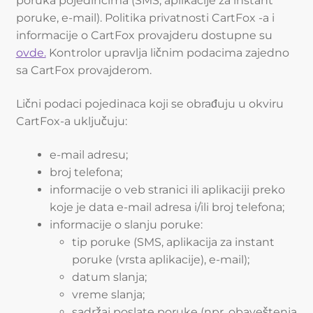
poruka pojedincima (SMS, aplikacije za instant
poruke, e-mail). Politika privatnosti CartFox -a i
informacije o CartFox provajderu dostupne su
ovde.
Kontrolor upravlja ličnim podacima zajedno
sa CartFox provajderom.
Lični podaci pojedinaca koji se obrađuju u okviru
CartFox-a uključuju:
e-mail adresu;
broj telefona;
informacije o veb stranici ili aplikaciji preko
koje je data e-mail adresa i/ili broj telefona;
informacije o slanju poruke:
tip poruke (SMS, aplikacija za instant
poruke (vrsta aplikacije), e-mail);
datum slanja;
vreme slanja;
sadržaj poslate poruke (npr. obaveštenja