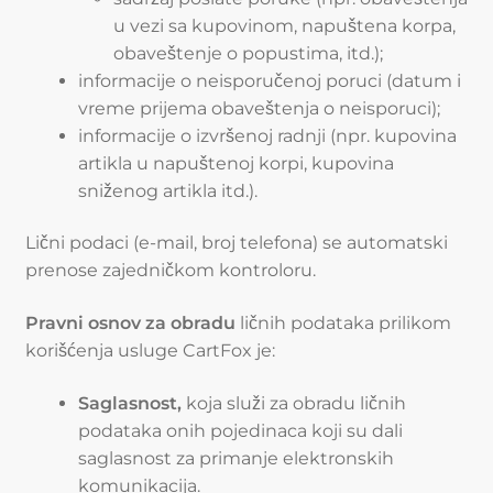
u vezi sa kupovinom, napuštena korpa,
obaveštenje o popustima, itd.);
informacije o neisporučenoj poruci (datum i
vreme prijema obaveštenja o neisporuci);
informacije o izvršenoj radnji (npr. kupovina
artikla u napuštenoj korpi, kupovina
sniženog artikla itd.).
Lični podaci (e-mail, broj telefona) se automatski
prenose zajedničkom kontroloru.
Pravni osnov za obradu
ličnih podataka prilikom
korišćenja usluge CartFox je:
Saglasnost,
koja služi za obradu ličnih
podataka onih pojedinaca koji su dali
saglasnost za primanje elektronskih
komunikacija.