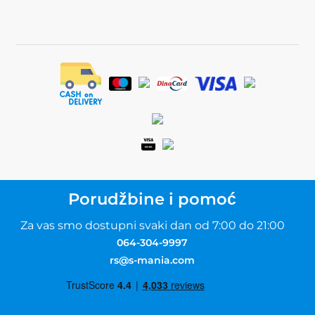
Porudžbine i pomoć
Za vas smo dostupni svaki dan od 7:00 do 21:00
064-304-9997
rs@s-mania.com