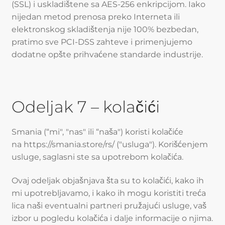
(SSL) i uskladištene sa AES-256 enkripcijom. Iako
nijedan metod prenosa preko Interneta ili
elektronskog skladištenja nije 100% bezbedan,
pratimo sve PCI-DSS zahteve i primenjujemo
dodatne opšte prihvaćene standarde industrije.
Odeljak 7 – kolačići
Smania (“mi", "nas" ili “naša") koristi kolačiće
na https://smania.store/rs/ ("usluga"). Korišćenjem
usluge, saglasni ste sa upotrebom kolačića.
Ovaj odeljak objašnjava šta su to kolačići, kako ih
mi upotrebljavamo, i kako ih mogu koristiti treća
lica naši eventualni partneri pružajući usluge, vaš
izbor u pogledu kolačića i dalje informacije o njima.