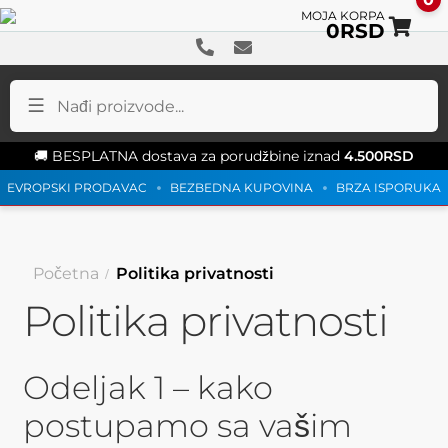
0
RSD
Pr
Sk
na
na
na
sad
🚚 BESPLATNA dostava za porudžbine iznad
4.500
RSD
EVROPSKI PRODAVAC
BEZBEDNA KUPOVINA
BRZA ISPORUKA
Početna
Politika privatnosti
Politika privatnosti
Odeljak 1 – kako
postupamo sa vašim