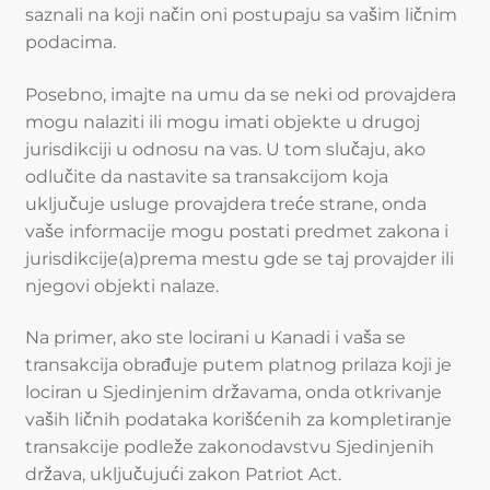
saznali na koji način oni postupaju sa vašim ličnim
podacima.
Posebno, imajte na umu da se neki od provajdera
mogu nalaziti ili mogu imati objekte u drugoj
jurisdikciji u odnosu na vas. U tom slučaju, ako
odlučite da nastavite sa transakcijom koja
uključuje usluge provajdera treće strane, onda
vaše informacije mogu postati predmet zakona i
jurisdikcije(a)prema mestu gde se taj provajder ili
njegovi objekti nalaze.
Na primer, ako ste locirani u Kanadi i vaša se
transakcija obrađuje putem platnog prilaza koji je
lociran u Sjedinjenim državama, onda otkrivanje
vaših ličnih podataka korišćenih za kompletiranje
transakcije podleže zakonodavstvu Sjedinjenih
država, uključujući zakon Patriot Act.