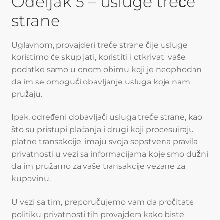
Odeljak 5 – usluge treće
strane
Uglavnom, provajderi treće strane čije usluge
koristimo će skupljati, koristiti i otkrivati vaše
podatke samo u onom obimu koji je neophodan
da im se omogući obavljanje usluga koje nam
pružaju.
Ipak, određeni dobavljači usluga treće strane, kao
što su pristupi plaćanja i drugi koji procesuiraju
platne transakcije, imaju svoja sopstvena pravila
privatnosti u vezi sa informacijama koje smo dužni
da im pružamo za vaše transakcije vezane za
kupovinu.
U vezi sa tim, preporučujemo vam da pročitate
politiku privatnosti tih provajdera kako biste