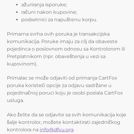
ažuriranja isporuke;
računi nakon kupovine;
podsetnici za napuštenu korpu.
Primarna svrha ovih poruka je transakcijska
komunikacija. Poruke imaju za cilj da obaveste
pojedinca o poslovnom odnosu sa Kontrolorom ili
Pretplatnikom (npr. obaveštenja u vezi sa
kupovinom).
Primalac se može odjaviti od primanja CartFox
poruka koristeći opcije za odjavu sadržane u
pojedinačnoj poruci koju je osobi poslala CartFox
usluga.
Ako želite da se odjavite sa svih komunikacija koje
šalje kontrolor, možete kontaktirati zajedničkog
kontrolora na
info@dfvu.org
.