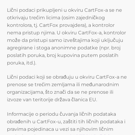
Lični podaci prikupljeni u okviru CartFox-a se ne
otkrivaju trećim licima (osim zajedničkog
kontrolora, tj. CartFox provajdera), a kontrolor
nema pristup njima. U okviru CartFox-a, kontrolor
može da pristupi samo izveštajima koji uključuju
agregirane i stoga anonimne podatke (npr. broj
poslatih poruka, broj kupovina putem poslatih
poruka, itd.).
Lični podaci koji se obrađuju u okviru CartFox-a ne
prenose se trećim zemljama ili međunarodnim
organizacijama, što znači da se ne prenose ili
izvoze van teritorije država članica EU.
Informacije o periodu čuvanja ličnih podataka
obrađenih u CartFox-u, zaštiti tih ličnih podataka i
pravima pojedinaca u vezi sa njihovim ličnim