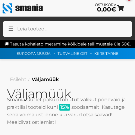
0,00
€
Lii
Lii
na
sis
ju
🚚 Tasuta kohaletoimetamine kõikidele tellimustele üle 50€.
EUROOPA MÜÜJA
TURVALINE OST
KIIRE TARNE
Esileht
Väljamüük
Väljamüük
Smania Outlet pakub tohutut valikut põnevaid ja
praktilisi tooteid kuni
15%
soodsamalt! Kasutage
seda võimalust, enne kui varud otsa saavad!
Meeldivat ostlemist!