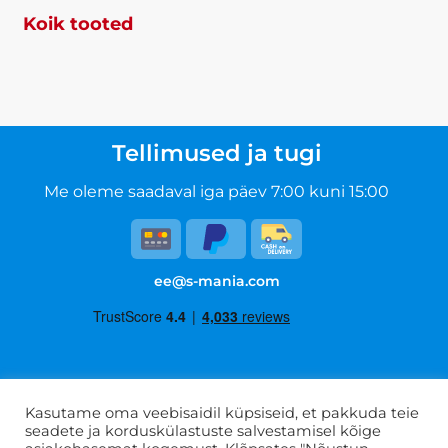
Koik tooted
Tellimused ja tugi
Me oleme saadaval iga päev 7:00 kuni 15:00
ee@s-mania.com
Kasutustingimused
Kasutame oma veebisaidil küpsiseid, et pakkuda teie
seadete ja korduskülastuste salvestamisel kõige
Privaatsuspoliitika