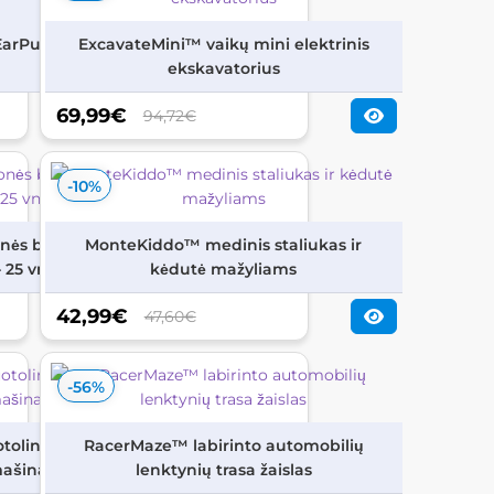
s EarPure™
ExcavateMini™ vaikų mini elektrinis
ekskavatorius
69,99
€
94,72€
-10%
nės bėgis su
MonteKiddo™ medinis staliukas ir
 25 vnt
kėdutė mažyliams
42,99
€
47,60€
-56%
toliniu būdu
RacerMaze™ labirinto automobilių
mašina
lenktynių trasa žaislas