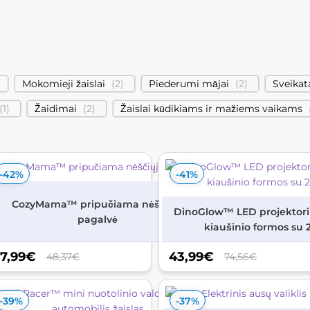
Mokomieji žaislai
(
2
)
Piederumi mājai
(
2
)
Sveikat
(
1
)
Žaidimai
(
2
)
Žaislai kūdikiams ir mažiems vaikams
-42%
-41%
CozyMama™ pripučiama nėščiųjų
 Van
DinoGlow™ LED projektori
pagalvė
kiaušinio formos su 
7,99
€
43,99
€
48,37€
74,56€
-39%
-37%