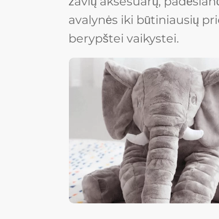
žavių aksesuarų, padėsianč
avalynės iki būtiniausių pri
berypštei vaikystei.