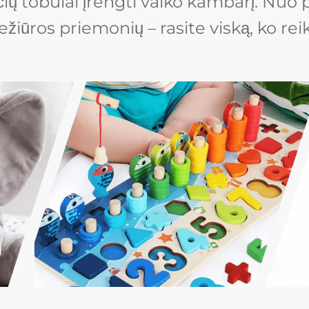
ių tobulai įrengti vaiko kambarį. Nuo p
ežiūros priemonių – rasite viską, ko rei