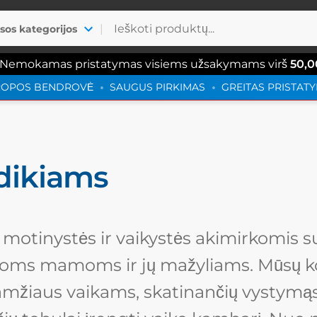
|
isos kategorijos
 Nemokamas pristatymas visiems užsakymams virš
50,0
ROPOS BENDROVĖ
SAUGUS PIRKIMAS
GREITAS PRISTAT
dikiams
motinystės ir vaikystės akimirkomis su
oms mamoms ir jų mažyliams. Mūsų kol
 amžiaus vaikams, skatinančių vystymąsi