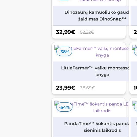
Dinozaurų kamuoliuko gaudykl
žaidimas DinoSnap™
32,99
€
2
52,22€
-38%
LittleFarmer™ vaikų montessori ū
knyga
23,99
€
1
38,69€
-54%
PandaTime™ šokantis panda L
sieninis laikrodis