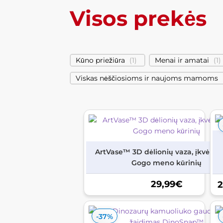
Visos prekės
Kūno priežiūra
(
1
)
Menai ir amatai
(
1
)
Viskas nėščiosioms ir naujoms mamoms
ArtVase™ 3D dėlionių vaza, įkvėpta
Gogo meno kūrinių
29,99
€
2
-37%