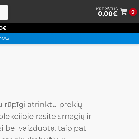
0
0,00
€
Perei
Perei
prie
prie
0
€
meni
turin
YMAS
 rūpīgi atrinktu prekių
ekcijoje rasite smagių ir
 bei vaizduotę, taip pat