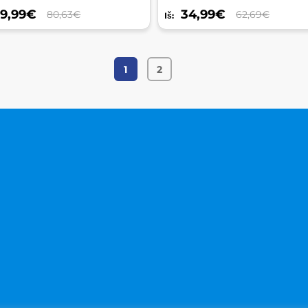
9,99
€
34,99
€
80,63€
62,69€
Iš:
1
2