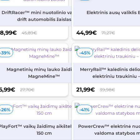
ės
DriftRacer™ mini nuotolinio valdymo
Elektrinis ausų valikli
drift automobilis žaislas
8,99
€
44,99
€
45,89€
71,27€
-39%
-45%
kio
Magnetinių minų lauko žaidimas
MerryRail™ kalėdinis dėlio
MagneMine™
elektriniu traukiniu –
6,99
€
21,99
€
27,70€
39,98€
-26%
-41%
ED
PlayFort™ vaikų žaidimų aikštelė – 180 x
PowerCrew™ elektrinė nuo
150 cm
valdoma statybos 