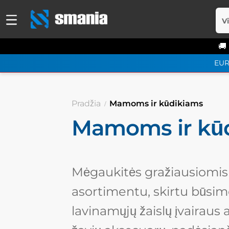
V
🚚
EU
Pradžia
Mamoms ir kūdikiams
Mamoms ir kū
Mėgaukitės gražiausiomis 
asortimentu, skirtu būsim
lavinamųjų žaislų įvairaus