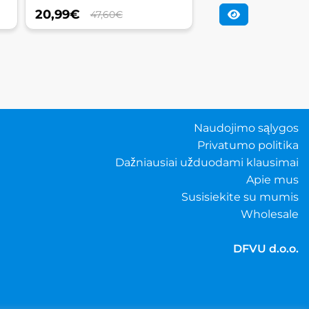
20,99
€
47,60€
Naudojimo sąlygos
Privatumo politika
Dažniausiai užduodami klausimai
Apie mus
Susisiekite su mumis
Wholesale
DFVU d.o.o.