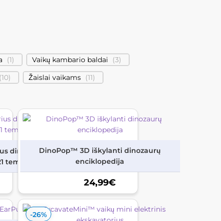
a
(
1
)
Vaikų kambario baldai
(
3
)
(
10
)
Žaislai vaikams
(
11
)
DinoPop™ 3D iškylanti dinozaurų
us dinozauro
enciklopedija
21 tema
24,99
€
-26%