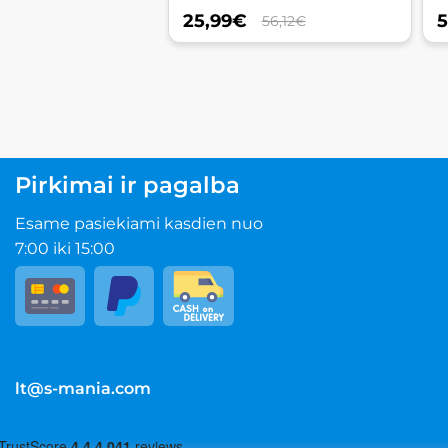
25,99
€
5
56,12€
Pirkimai ir pagalba
Esame pasiekiami kasdien nuo
7:00 iki 15:00
lt@s-mania.com