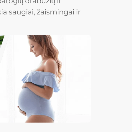
atogių drabužių ir
kia saugiai, žaismingai ir